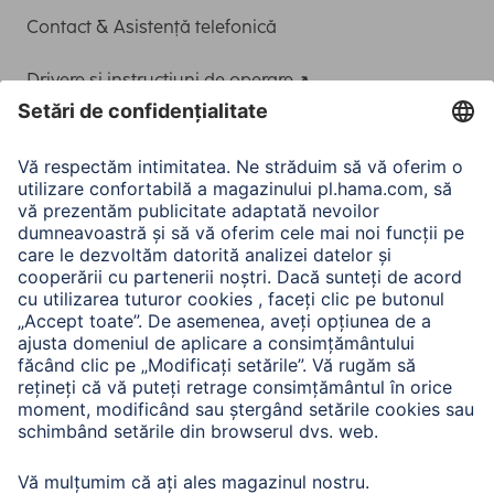
Contact & Asistență telefonică
Drivere și instrucțiuni de operare
Adaptor-Service pentru alimentarea Notebook-ului
A.N.P.C.
A.N.P.C. SAL
Companie
Istoria companiei
Hama Mondial
Press