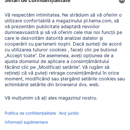
Adaptor-Service pentru alimentarea Notebook-ului
A.N.P.C.
A.N.P.C. SAL
Companie
Istoria companiei
Hama Mondial
Press
Sustainability
Business-Portal