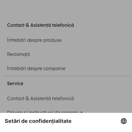
Contact & Asistență telefonică
Întrebări despre produse
Reclamații
Întrebări despre companie
Service
Contact & Asistență telefonică
Drivere și instrucțiuni de operare
Adaptor-Service pentru alimentarea Notebook-ului