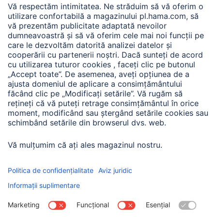
A.N.P.C.
A.N.P.C. SAL
Companie
Istoria companiei
Hama Mondial
Press
Sustainability
Business-Portal