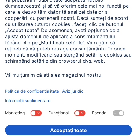
A.N.P.C. SAL
Companie
Istoria companiei
Hama Mondial
Press
Sustainability
Business-Portal
Alege ţara