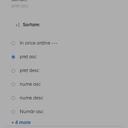
preț asc
Sortare:
în orice ordine ---
preț asc
preț desc
nume asc
nume desc
Număr asc
+ 4 more