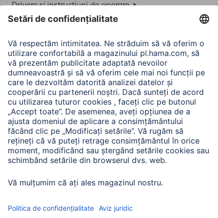
Drivere și instrucțiuni de operare
Adaptor-Service pentru alimentarea Notebook-ului
A.N.P.C.
A.N.P.C. SAL
Companie
Istoria companiei
Hama Mondial
Press
Sustainability