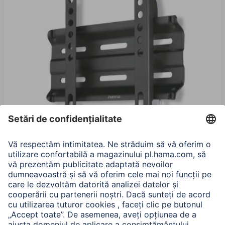
Hama Suport de perete TV, fix, 122 cm (48") pana la
25 kg, distanta pereti 2,3cm
00220805