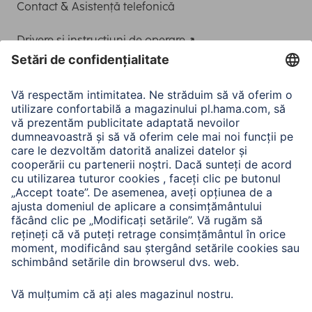
Contact & Asistență telefonică
Drivere și instrucțiuni de operare
Adaptor-Service pentru alimentarea Notebook-ului
A.N.P.C.
A.N.P.C. SAL
Companie
Istoria companiei
Hama Mondial
Press
Sustainability