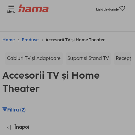
Listă de dorinţe
Menu
Home
Produse
Accesorii TV și Home Theater
Cabluri TV și Adaptoare
Suport și Stand TV
Recepție
Accesorii TV și Home
Theater
Filtru (2)
Înapoi