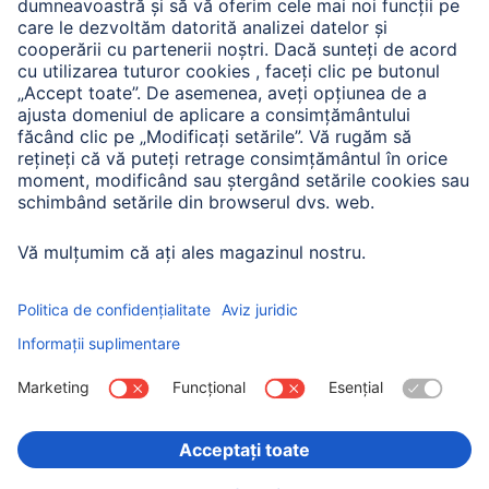
A.N.P.C. SAL
Companie
Istoria companiei
Hama Mondial
Press
Sustainability
Business-Portal
Alege ţara