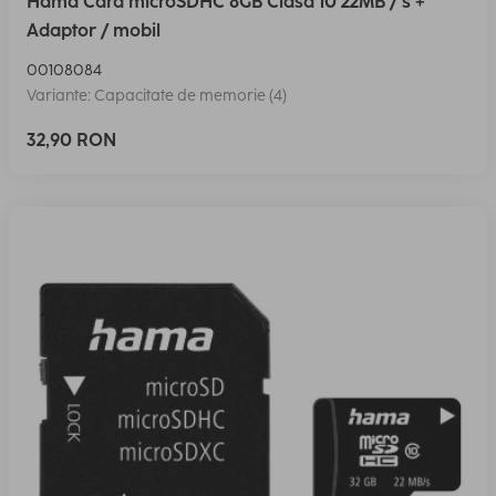
Hama Card microSDHC 8GB Clasa 10 22MB / s +
Adaptor / mobil
00108084
Variante: Capacitate de memorie (4)
32,90 RON