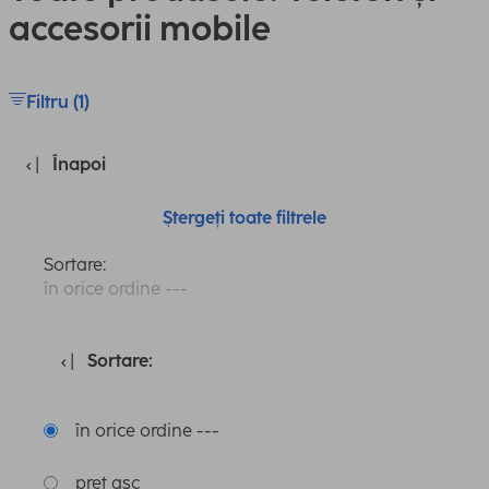
accesorii mobile
Filtru (1)
Înapoi
Ștergeți toate filtrele
Sortare:
în orice ordine ---
Sortare:
în orice ordine ---
preț asc