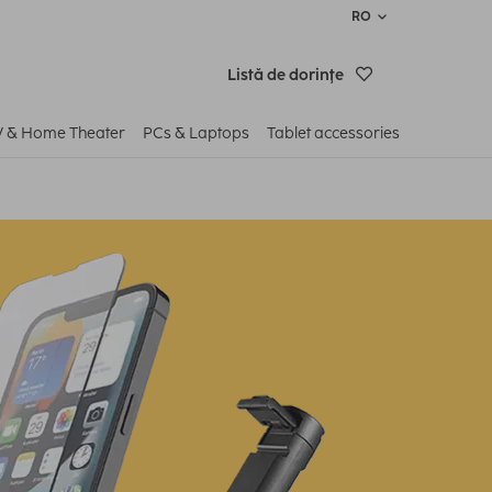
RO
Listă de dorinţe
V & Home Theater
PCs & Laptops
Tablet accessories