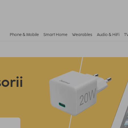
Phone & Mobile
Smart Home
Wearables
Audio & HiFi
T
orii