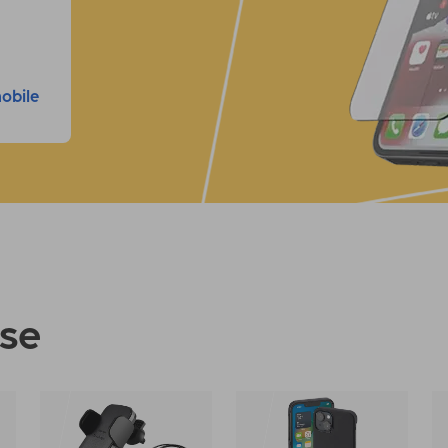
mobile
use