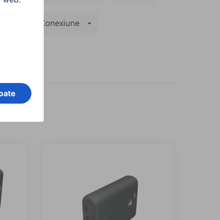
re
Conexiune