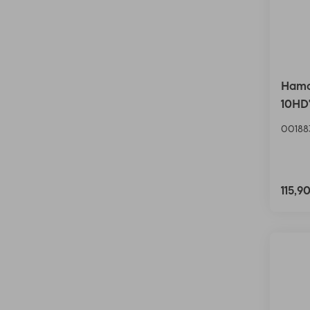
Hama
10HD
00188
115,9