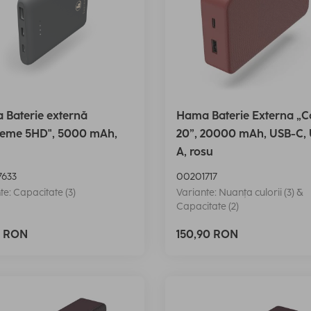
Baterie externă
Hama Baterie Externa „C
reme 5HD", 5000 mAh,
20”, 20000 mAh, USB-C,
A, rosu
633
00201717
te: Capacitate (3)
Variante: Nuanța culorii (3) &
Capacitate (2)
0 RON
150,90 RON