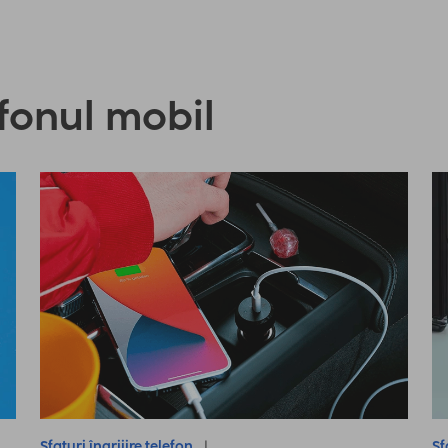
efonul mobil
Sfaturi îngrijire telefon
Sf