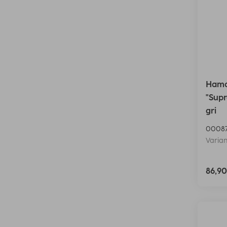
Hama 
"Sup
gri
00087
Varian
86,9