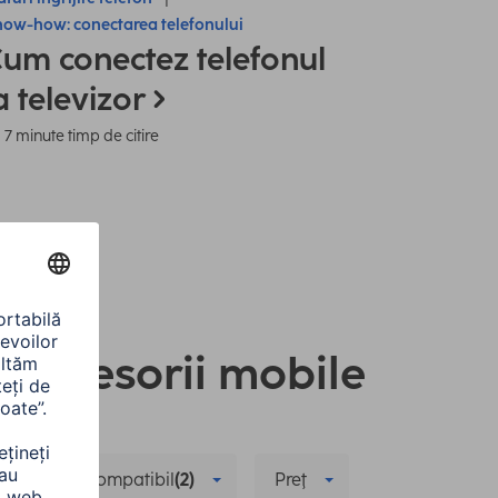
ow-how: conectarea telefonului
um conectez telefonul
a televizor
7 minute timp de citire
i accesorii mobile
Model compatibil
(2)
Preţ