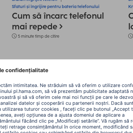
Sfaturi și îngrijire pentru bateria telefonului
Kn
Cum să încarc telefonul
C
mai repede
l
5 minute timp de citire
te produsele: Telefon ș
re:
Tip de produs
Marca compatibilă