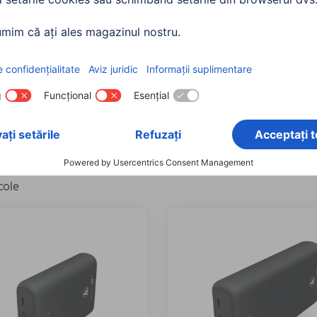
citate
Adecvat pentru
Conexiune de intra
lizare toate
ompatibil: Mi 10T 5G
Ștergeți toate filtrele
cole