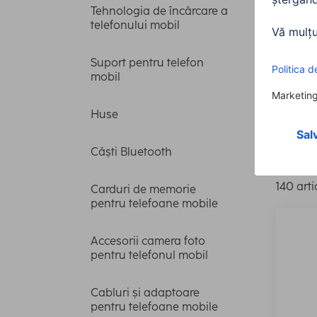
Tehnologia de încărcare a
telefonului mobil
Capa
Suport pentru telefon
mobil
Vizua
Huse
Model c
Căști Bluetooth
140 arti
Carduri de memorie
pentru telefoane mobile
Accesorii camera foto
pentru telefonul mobil
Cabluri și adaptoare
pentru telefoane mobile