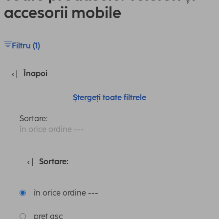
accesorii mobile
Filtru (1)
Înapoi
Ștergeți toate filtrele
Sortare:
în orice ordine ---
Sortare:
în orice ordine ---
preț asc