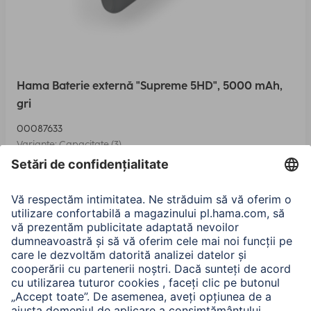
Hama Baterie externă "Supreme 5HD", 5000 mAh,
gri
00087633
Variante: Capacitate (3)
86,90 RON