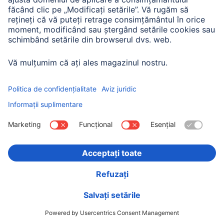
Hama Baterie Externa „Colour 20”, 20000 mAh,
USB-C, USB-A, rosu
00201717
Variante: Nuanța culorii (3) & Capacitate (2)
150,90 RON