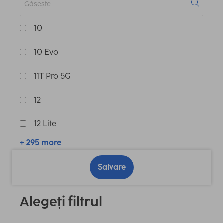
10
10 Evo
11T Pro 5G
12
12 Lite
+ 295 more
Salvare
Alegeți filtrul