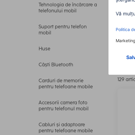
Tehnologia de încărcare a
telefonului mobil
Capa
Suport pentru telefon
mobil
Vizua
Huse
Model c
Căști Bluetooth
129 arti
Carduri de memorie
pentru telefoane mobile
Accesorii camera foto
pentru telefonul mobil
Cabluri și adaptoare
pentru telefoane mobile