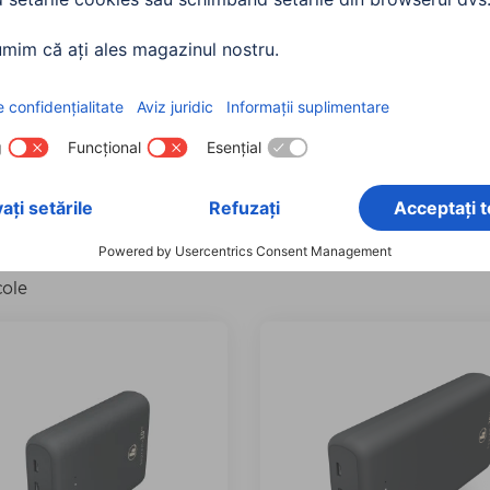
citate
Adecvat pentru
Conexiune de intra
lizare toate
ompatibil: Mi 10T 5G
Model compatibil: Aquaris C
Ștergeți toate
cole