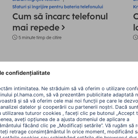
Sfaturi și îngrijire pentru bateria telefonului
Kn
Cum să încarc telefonul
C
mai repede
l
5 minute timp de citire
te produsele: Telefon ș
re:
Tip de produs
Marca compatibilă