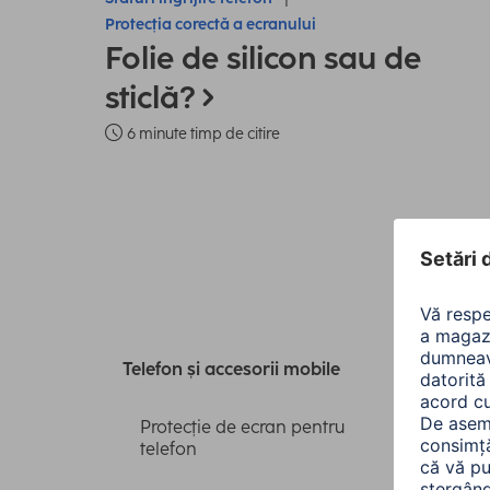
Protecția corectă a ecranului
Folie de silicon sau de
sticlă?
6 minute timp de citire
Toa
Telefon și accesorii mobile
Protecție de ecran pentru
telefon
Sorta