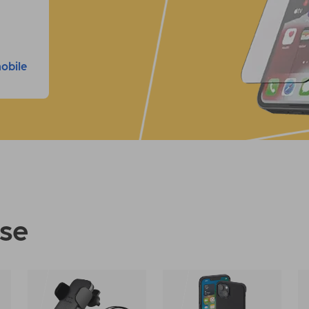
mobile
use