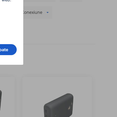
re
Conexiune
 filtrele