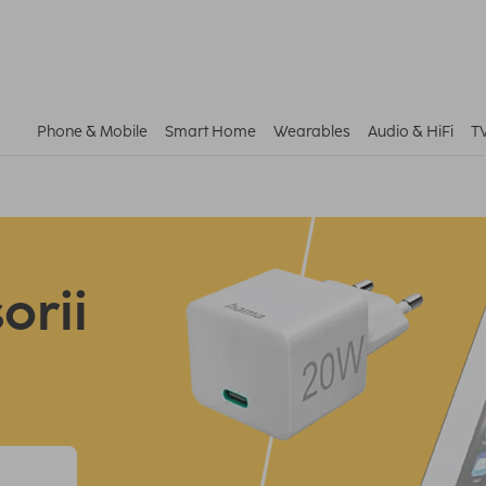
Phone & Mobile
Smart Home
Wearables
Audio & HiFi
T
orii