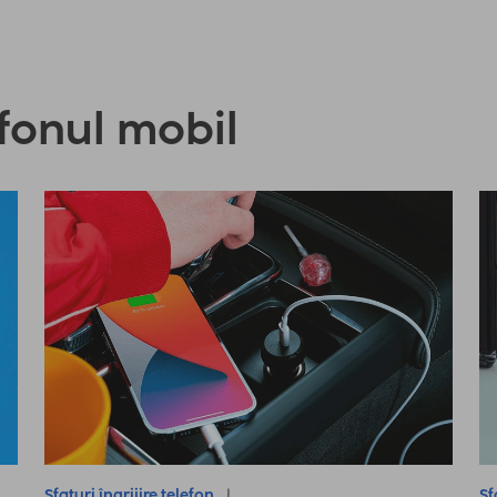
efonul mobil
Sfaturi îngrijire telefon
Sf