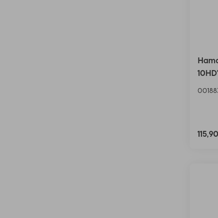
Hama
10HD
00188
115,9