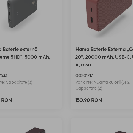
Baterie externă
Hama Baterie Externa „C
reme 5HD", 5000 mAh,
20”, 20000 mAh, USB-C,
A, rosu
633
00201717
te: Capacitate (3)
Variante: Nuanța culorii (3) &
Capacitate (2)
0 RON
150,90 RON