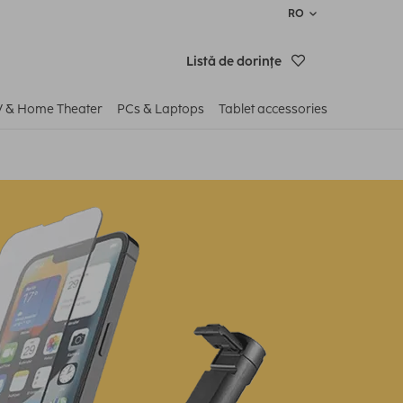
RO
Listă de dorinţe
V & Home Theater
PCs & Laptops
Tablet accessories