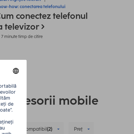
ow-how: conectarea telefonului
um conectez telefonul
a televizor
7 minute timp de citire
i accesorii mobile
Model compatibil
(2)
Preţ