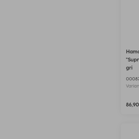
Hama 
"Sup
gri
00087
Varian
86,9