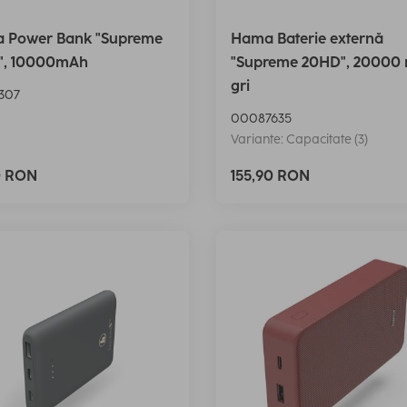
 Power Bank "Supreme
Hama Baterie externă
", 10000mAh
"Supreme 20HD", 20000
gri
307
00087635
Variante: Capacitate (3)
0 RON
155,90 RON