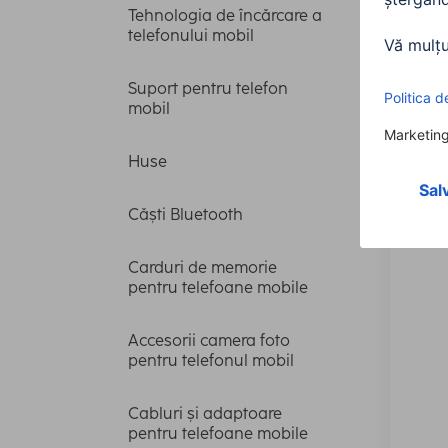
Tehnologia de încărcare a
telefonului mobil
Capa
Suport pentru telefon
mobil
Vizua
Huse
45 artic
Căști Bluetooth
Carduri de memorie
pentru telefoane mobile
Accesorii camera foto
pentru telefonul mobil
Cabluri și adaptoare
pentru telefoane mobile