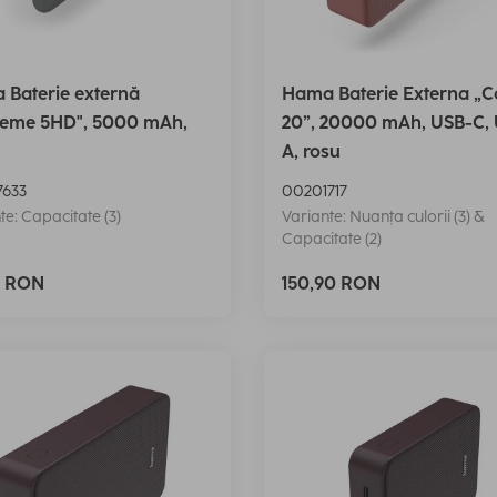
Baterie externă
Hama Baterie Externa „C
reme 5HD", 5000 mAh,
20”, 20000 mAh, USB-C,
A, rosu
633
00201717
te: Capacitate (3)
Variante: Nuanța culorii (3) &
Capacitate (2)
0 RON
150,90 RON