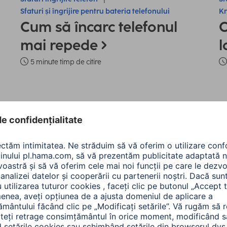
Sfaturi și îngrijire pentru bateria telefonului
Kn
Cum să încarc telefonul
C
mai repede
l
5 minute timp de citire
te produsele: Telefon ș
re:
Tip de produs
Marca compatibilă