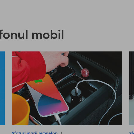
efonul mobil
Sfaturi îngrijire telefon
Sf