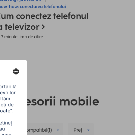
ow-how: conectarea telefonului
um conectez telefonul
a televizor
7 minute timp de citire
i accesorii mobile
Model compatibil
(1)
Preţ