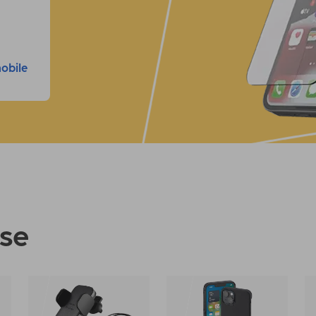
mobile
use