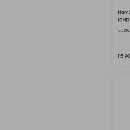
Hama
10HD
00188
115,9