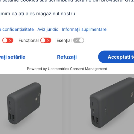
citate
Conexiune de intrare
Conexiune
lizare toate
ole