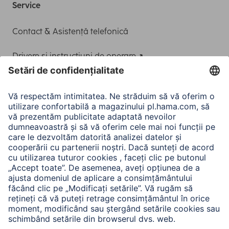
Service
Contact & Asistență telefonică
Drivere și instrucțiuni de operare
Adaptor-Service pentru alimentarea Notebook-ului
A.N.P.C.
A.N.P.C. SAL
Companie
Istoria companiei
Hama Mondial