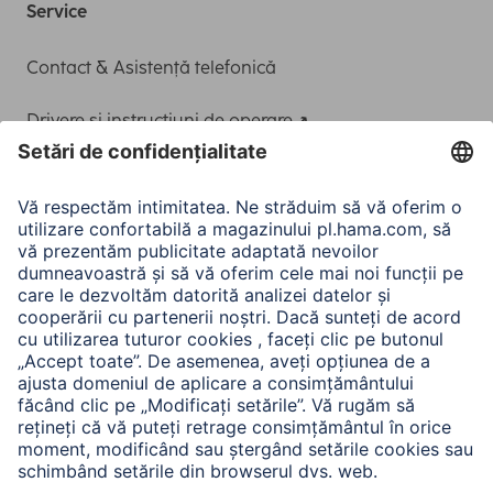
Service
Contact & Asistență telefonică
Drivere și instrucțiuni de operare
Adaptor-Service pentru alimentarea Notebook-ului
A.N.P.C.
A.N.P.C. SAL
Companie
Istoria companiei
Hama Mondial