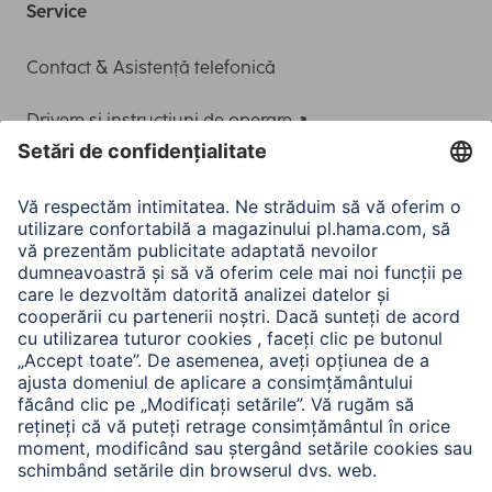
Service
Contact & Asistență telefonică
Drivere și instrucțiuni de operare
Adaptor-Service pentru alimentarea Notebook-ului
A.N.P.C.
A.N.P.C. SAL
Companie
Istoria companiei
Hama Mondial