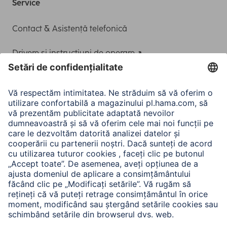
Service
Contact & Asistență telefonică
Drivere și instrucțiuni de operare
Adaptor-Service pentru alimentarea Notebook-ului
A.N.P.C.
A.N.P.C. SAL
Companie
Istoria companiei
Hama Mondial
Press