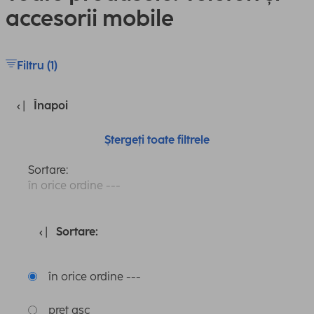
accesorii mobile
Filtru (1)
Înapoi
Ștergeți toate filtrele
Sortare:
în orice ordine ---
Sortare:
în orice ordine ---
preț asc