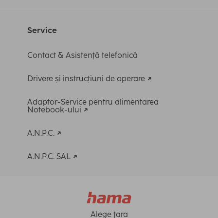
Service
Contact & Asistență telefonică
Drivere și instrucțiuni de operare
Adaptor-Service pentru alimentarea
Notebook-ului
A.N.P.C.
A.N.P.C. SAL
Alege ţara