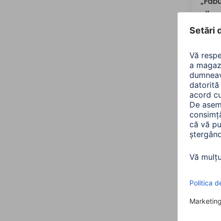
„Fabu
albas
00217
Varian
dimens
450,