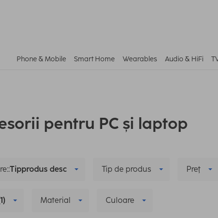
Phone & Mobile
Smart Home
Wearables
Audio & HiFi
T
esorii pentru PC și laptop
e::
Tipprodus desc
Tip de produs
Preţ
(1)
Material
Culoare