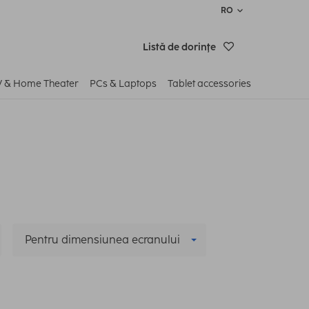
RO
Listă de dorinţe
V & Home Theater
PCs & Laptops
Tablet accessories
Pentru dimensiunea ecranului