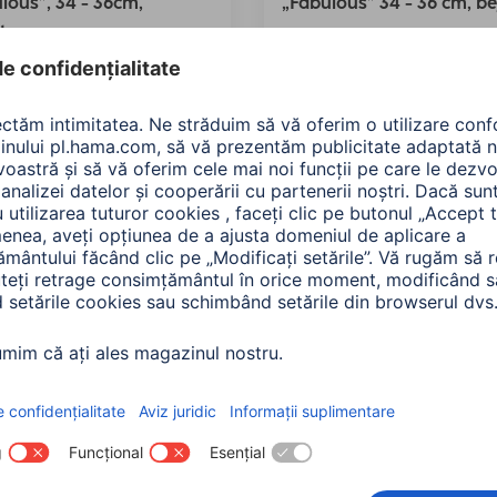
lous”, 34 - 36cm,
„Fabulous” 34 - 36 cm, be
tru
00217244
Variante: Nuanța culorii (2) & 
243
dimensiunea ecranului (2)
te: Nuanța culorii (2) & Pentru
iunea ecranului (2)
90 RON
450,90 RON