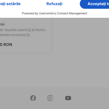
 Geanta pentru laptop
lous",40 - 41 cm, bej
246
te: Nuanța culorii (2) & Pentru
iunea ecranului (2)
90 RON