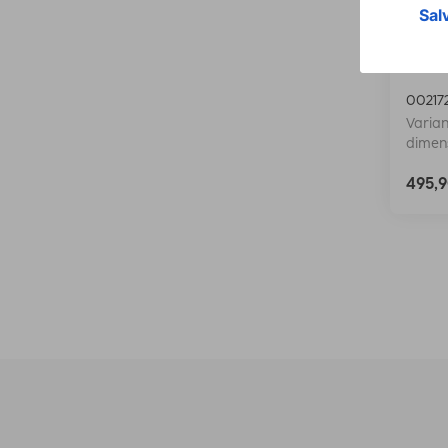
Hama
"Fabu
00217
Varian
dimens
495,