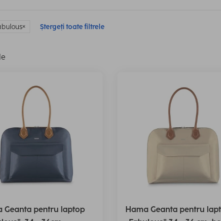
Fabulous
Ștergeți toate filtrele
le
 Geanta pentru laptop
Hama Geanta pentru lap