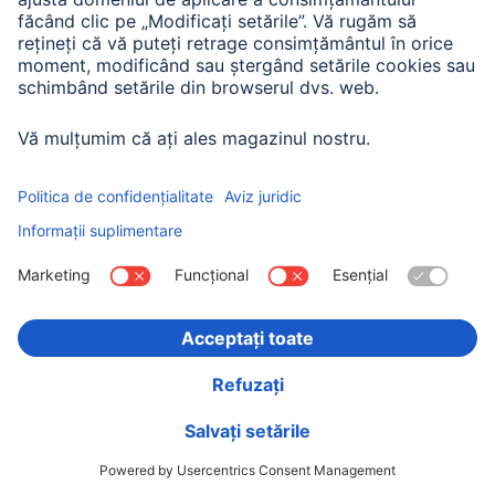
Hama Cablu USB-C, E-Marker, USB4 Gen2, 20 Gbit /
s, 5 A, 240 W, 2.0 m
00200788
200,90 RON