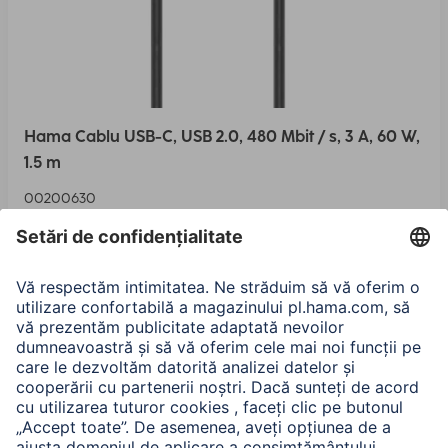
Hama Cablu USB-C, USB 2.0, 480 Mbit / s, 3 A, 60 W,
1.5 m
00200630
Variante: Lungime (2)
85,90 RON