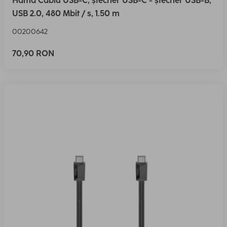
Hama Cablu USB-C, ștecher USB-C - ștecher USB-B,
USB 2.0, 480 Mbit / s, 1.50 m
00200642
70,90 RON