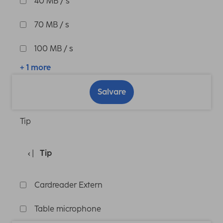
40 MB / s
70 MB / s
100 MB / s
+ 1 more
Salvare
Tip
Tip
Cardreader Extern
Table microphone