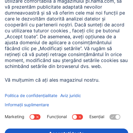
A.N.P.C.
A.N.P.C. SAL
Companie
Istoria companiei
Hama Mondial
Press
Sustainability
Business-Portal