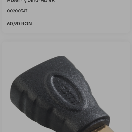
HDMI ™, Ultra-HD 4K
00200347
60,90 RON