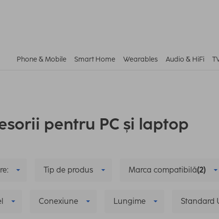
Phone & Mobile
Smart Home
Wearables
Audio & HiFi
T
esorii pentru PC și laptop
re:
Tip de produs
Marca compatibilă
(2)
l
Conexiune
Lungime
Standard 