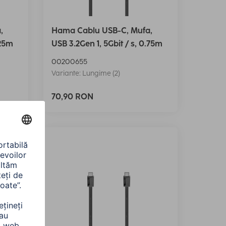
,
Hama Cablu USB-C, Mufa,
.25m
USB 3.2Gen 1, 5Gbit / s, 0.75m
00200655
Variante: Lungime (2)
70,90 RON