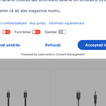
 Cablu USB-C, Mufă
Hama Cablu USB-C, ștec
 - Mufă Micro-USB, USB
USB-C - ștecher USB-B, 
480 Mbit / s, 0.75 m
2.0, 480 Mbit / s, 1.50 m
0644
00200642
0 RON
70,90 RON