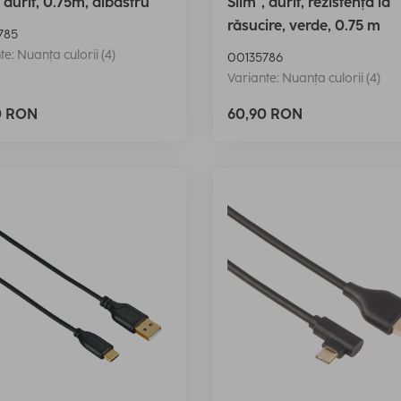
, aurit, 0.75m, albastru
Slim", aurit, rezistență la
răsucire, verde, 0.75 m
785
te: Nuanța culorii (4)
00135786
Variante: Nuanța culorii (4)
0 RON
60,90 RON