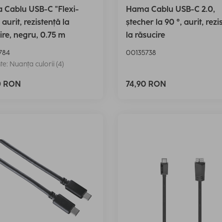
Cablu USB-C "Flexi-
Hama Cablu USB-C 2.0,
 aurit, rezistență la
ștecher la 90 °, aurit, rezi
ire, negru, 0.75 m
la răsucire
784
00135738
te: Nuanța culorii (4)
0 RON
74,90 RON