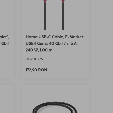
let",
Hama USB-C Cable, E-Marker,
 Gbit
USB4 Gen3, 40 Gbit / s, 5 A,
240 W, 1.00 m
00200779
172,90 RON