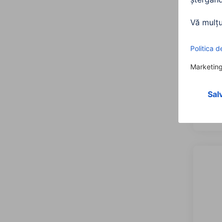
Hama
USB-C
2.0, 
0020
60,9