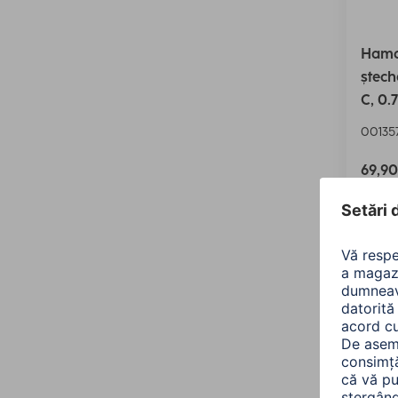
Hama
ștech
C, 0.
00135
69,9