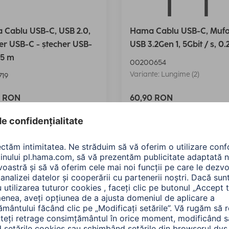
 Cablu USB-C, USB 2.0,
Hama Cablu USB-C, Mufa
er USB-C - ștecher USB-
USB 3.2Gen 1, 5Gbit / s, 0
75 m
00200654
Variante: Lungime (2)
719
0 RON
60,90 RON