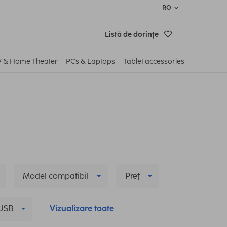
RO
Listă de dorinţe
V & Home Theater
PCs & Laptops
Tablet accessories
Model compatibil
Preţ
USB
Vizualizare toate