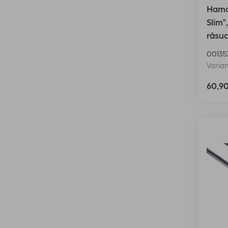
Hama 
Slim",
răsuc
00135
Varian
60,9