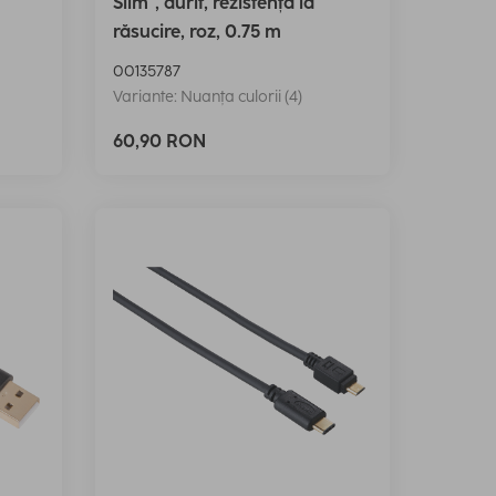
Slim", aurit, rezistență la
răsucire, roz, 0.75 m
00135787
Variante: Nuanța culorii (4)
60,90 RON