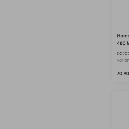
Hama
480 M
0020
Varian
70,9