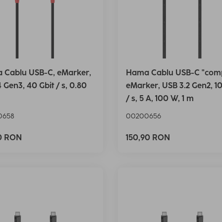
 Cablu USB-C, eMarker,
Hama Cablu USB-C "comp
 Gen3, 40 Gbit / s, 0.80
eMarker, USB 3.2 Gen2, 10
/ s, 5 A, 100 W, 1 m
0658
00200656
90 RON
150,90 RON