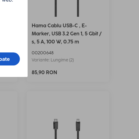
her
Hama Cablu USB-C , E-
USB
Marker, USB 3.2 Gen 1, 5 Gbit /
s, 5 A, 100 W, 0.75 m
00200648
Variante: Lungime (2)
85,90 RON