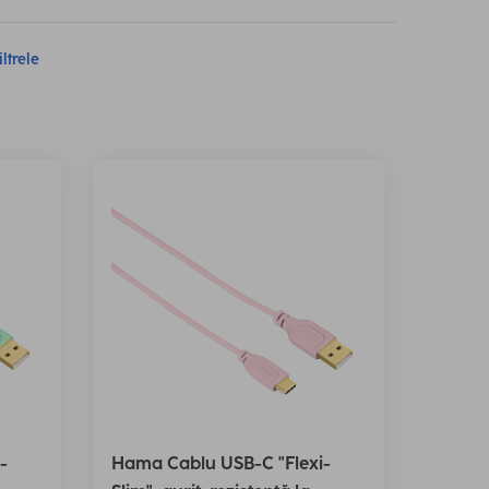
iltrele
-
Hama Cablu USB-C "Flexi-