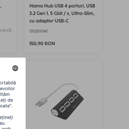
,
Hama Hub USB 4 porturi, USB
3.2 Gen 1, 5 Gbit / s, Ultra-Slim,
cu adaptor USB-C
ie (3)
00200141
150,90 RON