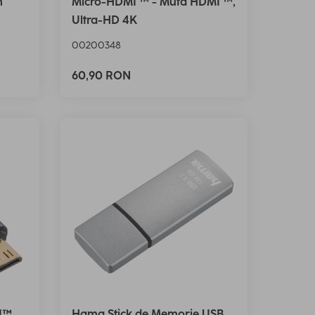
m
Micro-HDMI ™ - Mufă HDMI ™,
Ultra-HD 4K
00200348
60,90 RON
I™,
Hama Stick de Memorie USB