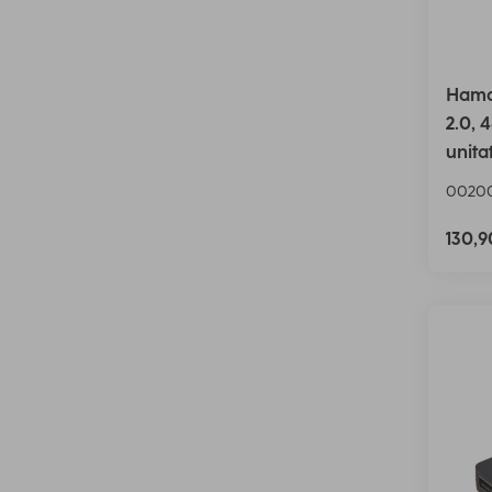
Hama 
2.0, 4
unita
00200
130,