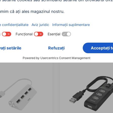
Hub USB, 4 porturi, USB
Hama Hub USB, 4 porturi
n 1, 5 Gbit / s, incl.
3.2 Gen 1, 5 Gbit / s, adap
tor USB-C
USB-C si PSU
116
00200138
90 RON
215,90 RON