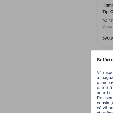
Hama
Tip-C
00124
Varian
690,