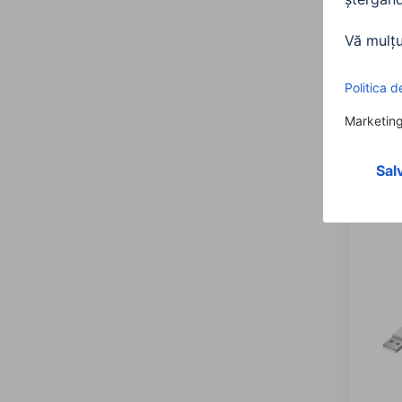
Hama 
3.2 Ge
adap
00200
120,