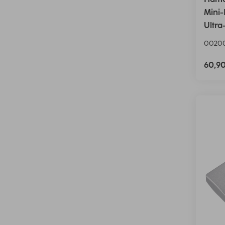
Mini
Ultr
0020
60,9