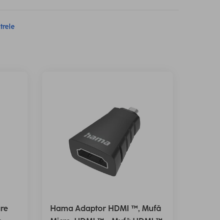
ltrele
re
Hama Adaptor HDMI ™, Mufă