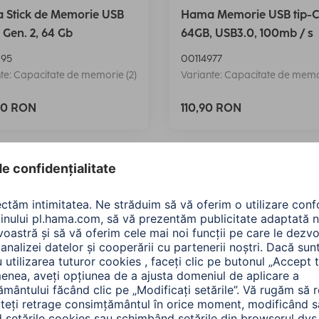
 Stick de Memorie USB
Hama Memorie USB tip-C
 Gen. 2, 64 Gb
64GB, USB3.0, 100mb / s
195
00114977
te: Capacitate de memorie (2)
Variante: Capacitate de memor
90 RON
110,90 RON