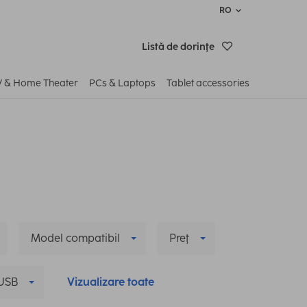
RO
Listă de dorinţe
V & Home Theater
PCs & Laptops
Tablet accessories
Model compatibil
Preţ
USB
Vizualizare toate