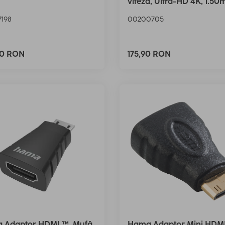
viteza, Ultra-HD 4K, 1.50
198
00200705
90 RON
175,90 RON
 Adaptor HDMI ™, Mufă
Hama Adaptor Mini HDM