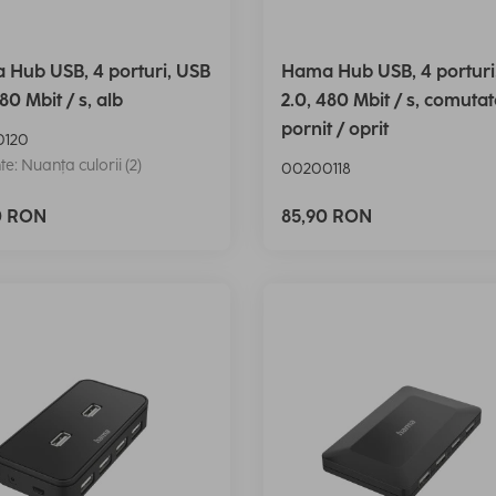
Hub USB, 4 porturi, USB
Hama Hub USB, 4 porturi
80 Mbit / s, alb
2.0, 480 Mbit / s, comuta
pornit / oprit
0120
te: Nuanța culorii (2)
00200118
0 RON
85,90 RON