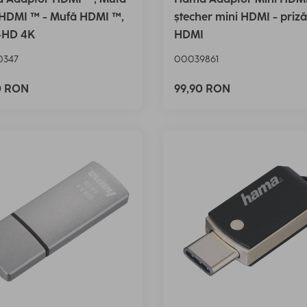
-HDMI ™ - Mufă HDMI ™,
ștecher mini HDMI - priză
a-HD 4K
HDMI
0347
00039861
0 RON
99,90 RON