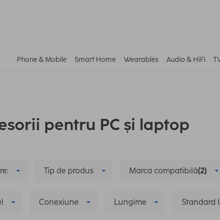
Phone & Mobile
Smart Home
Wearables
Audio & HiFi
T
esorii pentru PC și laptop
re:
Tip de produs
Marca compatibilă
(2)
l
Conexiune
Lungime
Standard 