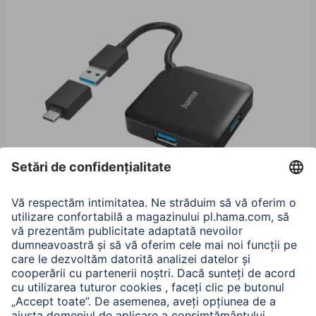
Hama Hub USB, 4 porturi, USB 3.2 Gen 1, 5 Gbit / s,
incl. adaptor USB-C
00200116