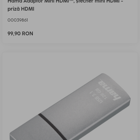
Hama Adaptor Mini HDMI™, ștecher mini HDMI -
priză HDMI
00039861
99,90 RON