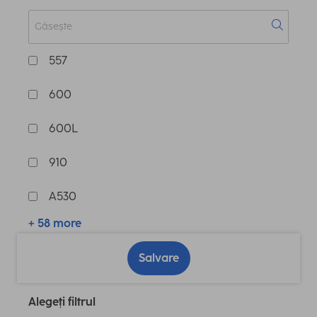
557
600
600L
910
A530
+ 58 more
Salvare
Alegeți filtrul