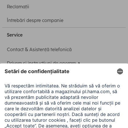
Reclamații
Întrebări despre companie
Service
Contact & Asistență telefonică
Drivere și instrucțiuni de operare
Adaptor-Service pentru alimentarea Notebook-ului
A.N.P.C.
A.N.P.C. SAL
Companie