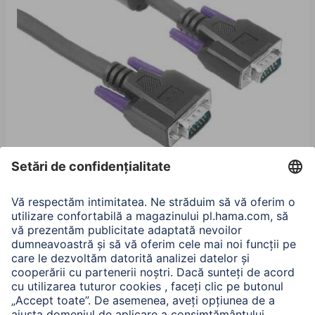
Hama Cablu VGA, miez de ferită, dublu ecranat, 5 m
00041955
Variante: Lungime (4)
190,90 RON