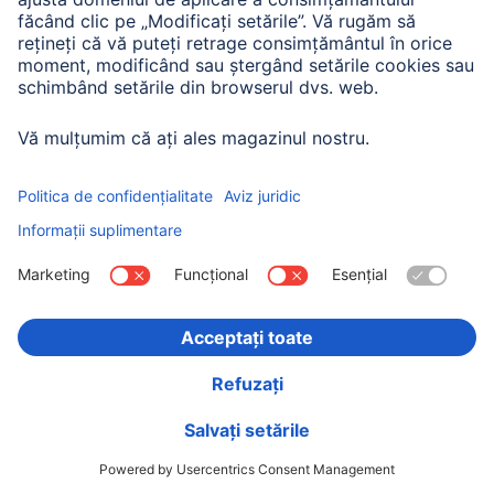
Hama Cablu VGA, miez de ferită, dublu ecranat, 10 m