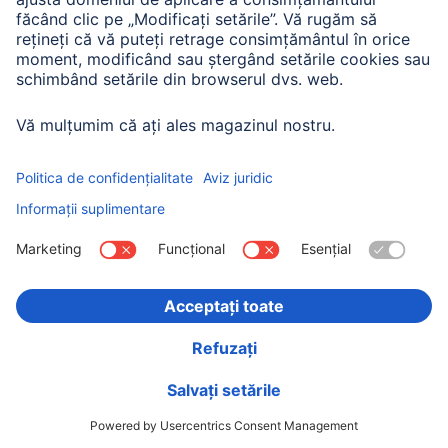
00200646
70,90 RON