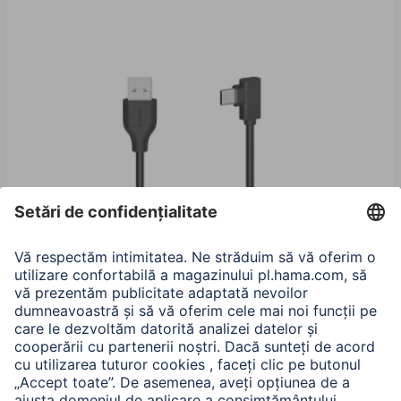
Hama Cablu USB-C, Mufa USB-C-Mufa USB-A, 90°,
USB 2.0, 480 Mbit / s, 0.75 m