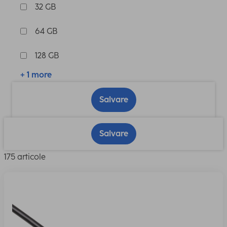
32 GB
64 GB
128 GB
+ 1 more
Salvare
Salvare
175 articole