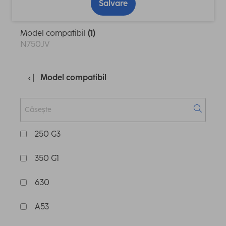
Salvare
Model compatibil
(1)
N750JV
Model compatibil
250 G3
350 G1
630
A53