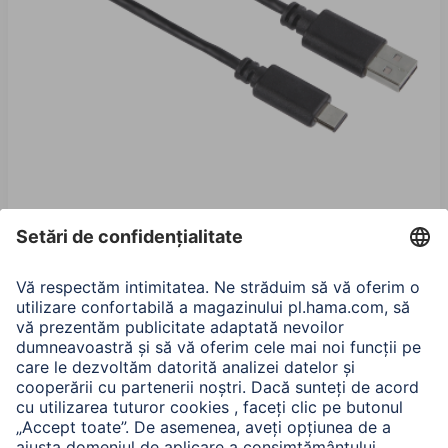
Hama Cablu USB-C, USB 2.0, ștecher USB-C -
ștecher USB-A, 480 Mbit / s, 1 m
00135722
60,90 RON