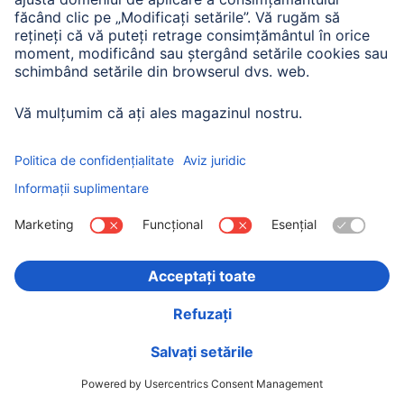
Hama Cablu USB-C, USB 2.0, 480 Mbit / s, Metal,
0.75 m