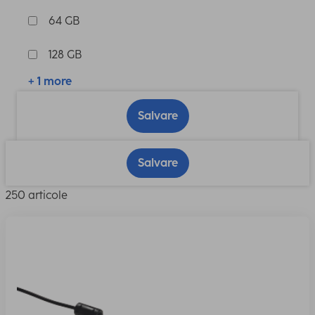
64 GB
128 GB
+ 1 more
Salvare
Salvare
250 articole