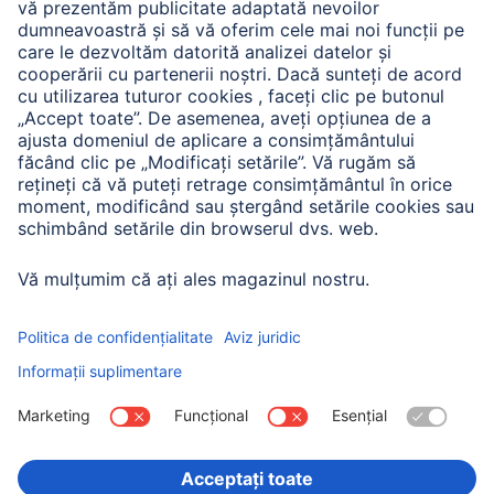
A.N.P.C. SAL
Companie
Istoria companiei
Hama Mondial
Press
Sustainability
Business-Portal
Alege ţara