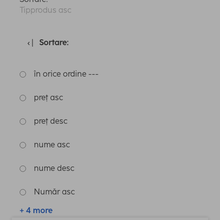
Tipprodus asc
Sortare:
în orice ordine ---
preț asc
preț desc
nume asc
nume desc
Număr asc
+ 4 more