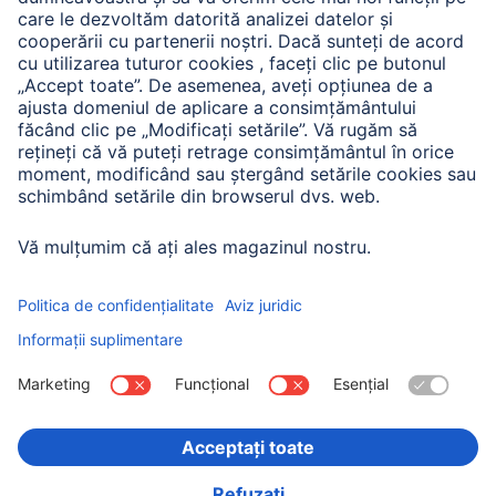
A.N.P.C. SAL
Companie
Istoria companiei
Hama Mondial
Press
Sustainability
Business-Portal
Alege ţara