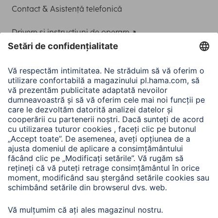
Contact & Asistență telefonică
Drivere și instrucțiuni de operare
Adaptor-Service pentru alimentarea Notebook-ului
A.N.P.C.
A.N.P.C. SAL
Companie
Istoria companiei
Hama Mondial
Press