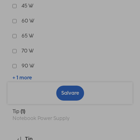
45 W
60 W
65 W
70 W
90 W
+ 1 more
Salvare
Tip
(1)
Notebook Power Supply
Tip