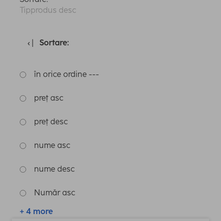
Tipprodus desc
Sortare:
în orice ordine ---
preț asc
preț desc
nume asc
nume desc
Număr asc
+ 4 more