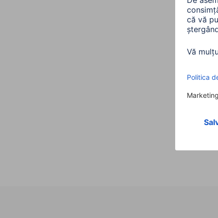
Hama 
unive
92W
0020
Varia
ieşire
(3)
350,