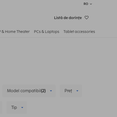
RO
Listă de dorinţe
V & Home Theater
PCs & Laptops
Tablet accessories
Model compatibil
(2)
Preţ
Tip