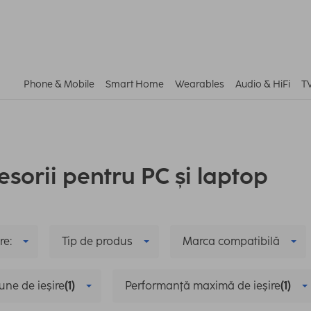
Phone & Mobile
Smart Home
Wearables
Audio & HiFi
T
esorii pentru PC și laptop
re:
Tip de produs
Marca compatibilă
une de ieşire
(1)
Performanţă maximă de ieşire
(1)