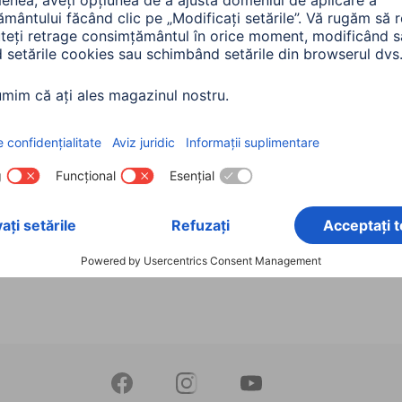
Unitate de alimentare
rsală USB-C, PD, 5-20V /
0007
nte: Performanţă maximă de
 (3) & Putere maximă de ieşire
90 RON