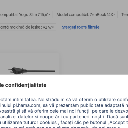
ompatibil: Yoga Slim 7 15,6"
Model compatibil: ZenBook 14X
Ten
anţă maximă de ieşire : 92 W
Ștergeți toate filtrele