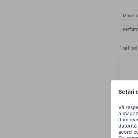
Model c
Perform
1 articol