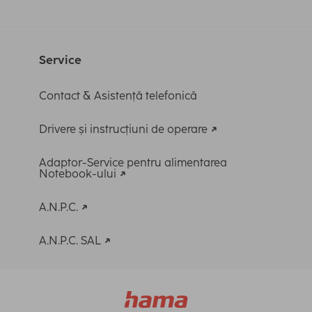
Service
Contact & Asistență telefonică
Drivere și instrucțiuni de operare
Adaptor-Service pentru alimentarea
Notebook-ului
A.N.P.C.
A.N.P.C. SAL