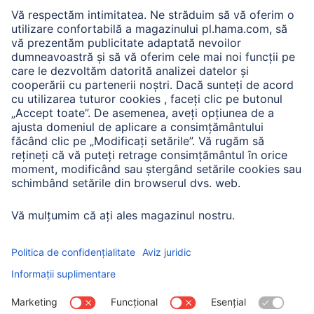
A.N.P.C.
A.N.P.C. SAL
Companie
Istoria companiei
Hama Mondial
Press
Sustainability
Business-Portal