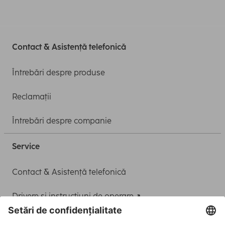
Contact & Asistență telefonică
Întrebări despre produse
Reclamații
Întrebări despre companie
Service
Contact & Asistență telefonică
Drivere și instrucțiuni de operare
Adaptor-Service pentru alimentarea Notebook-ului