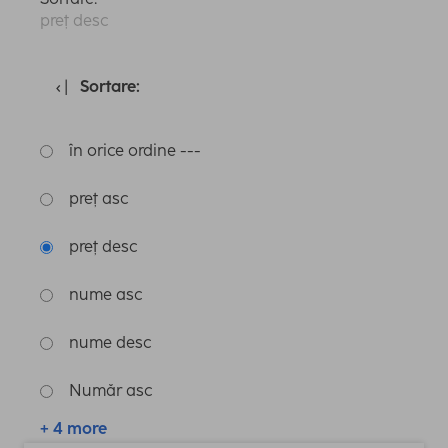
preț desc
Sortare:
în orice ordine ---
preț asc
preț desc
nume asc
nume desc
Număr asc
+ 4 more