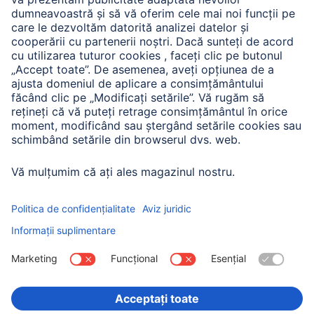
A.N.P.C. SAL
Companie
Istoria companiei
Hama Mondial
Press
Sustainability
Business-Portal
Alege ţara