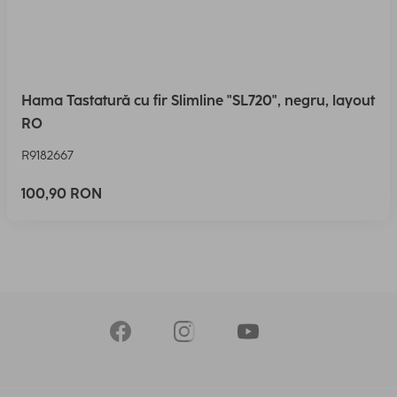
Hama Tastatură cu fir Slimline "SL720", negru, layout
RO
R9182667
100,90 RON