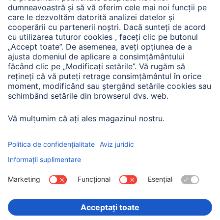
A.N.P.C. SAL
Companie
Istoria companiei
Hama Mondial
Press
Sustainability
Business-Portal
Alege ţara