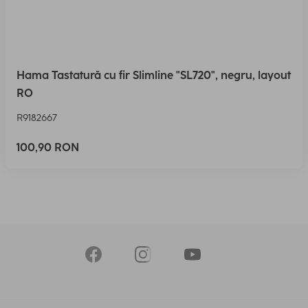
Hama Tastatură cu fir Slimline "SL720", negru, layout
RO
R9182667
100,90 RON