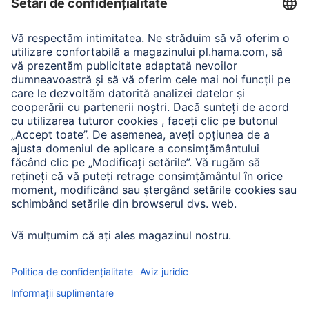
Adaptor-Service pentru alimentarea Notebook-ului
A.N.P.C.
A.N.P.C. SAL
Companie
Istoria companiei
Hama Mondial
Press
Sustainability
Business-Portal