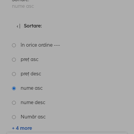
nume asc
Sortare:
în orice ordine ---
preț asc
preț desc
nume asc
nume desc
Număr asc
+ 4 more