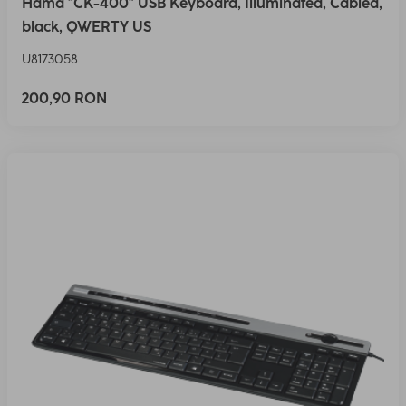
Hama "CK-400" USB Keyboard, Illuminated, Cabled,
black, QWERTY US
U8173058
200,90 RON