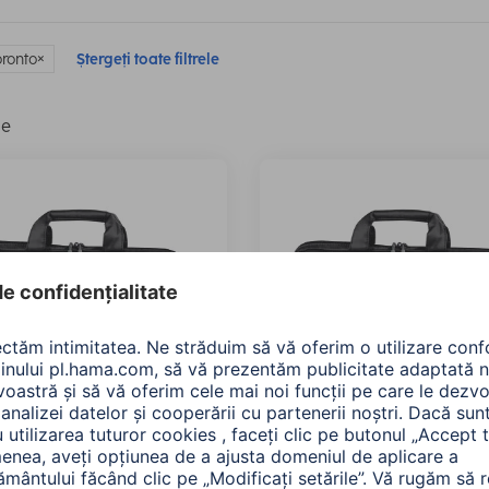
oronto
Ștergeți toate filtrele
le
 Hama Geanta NB
Hama Geantă pentru lap