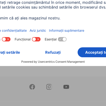
to, 15.6", ngr
„Toronto”, până la 17,3" (
cm), negru
565
te: Nuanța culorii (2) & Pentru
00216566
iunea ecranului (2)
Variante: Nuanța culorii (2) & 
dimensiunea ecranului (2)
90 RON
250,90 RON