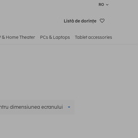
RO
Listă de dorinţe
V & Home Theater
PCs & Laptops
Tablet accessories
ntru dimensiunea ecranului