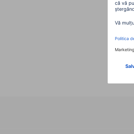
Toron
00216
Varian
dimens
225,