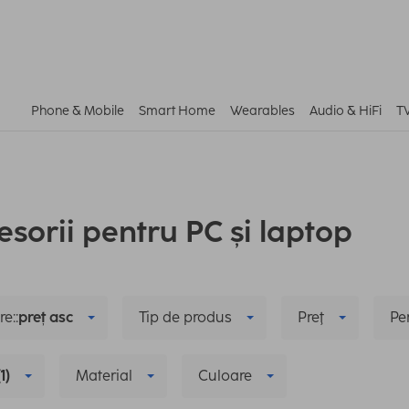
Phone & Mobile
Smart Home
Wearables
Audio & HiFi
T
esorii pentru PC și laptop
e::
preț asc
Tip de produs
Preţ
Pe
(1)
Material
Culoare