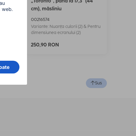
44
„Toronto”, până la 17,3" (44
cm), măsliniu
00216574
Pentru
Variante: Nuanța culorii (2) & Pentru
dimensiunea ecranului (2)
250,90 RON
Sus