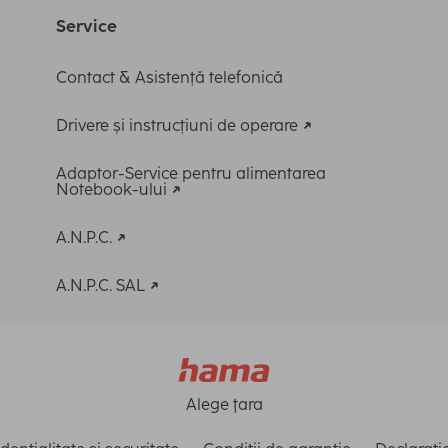
Service
Contact & Asistență telefonică
Drivere și instrucțiuni de operare
Adaptor-Service pentru alimentarea
Notebook-ului
A.N.P.C.
A.N.P.C. SAL
Alege ţara