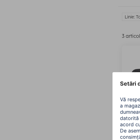
Linie: T
3 artico
Hama