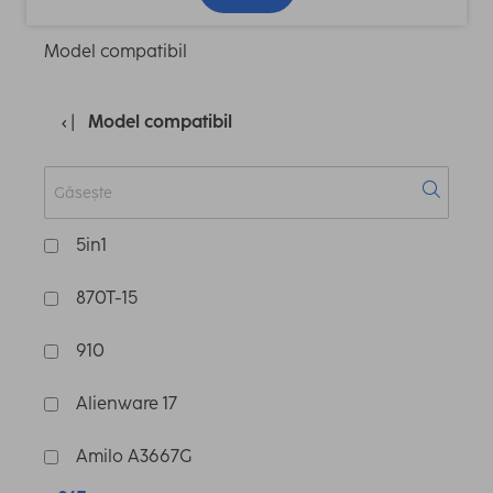
Model compatibil
Model compatibil
5in1
870T-15
910
Alienware 17
Amilo A3667G