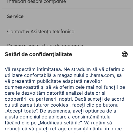
Întrebări despre companie
Service
Contact & Asistență telefonică
Drivere și instrucțiuni de operare
Adaptor-Service pentru alimentarea Notebook-ului
A.N.P.C.
A.N.P.C. SAL
Companie
Istoria companiei