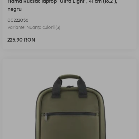
Hama Rucsac laptop "Ultra Light", 41 cm (16.2"),
negru
00222056
Variante: Nuanța culorii (3)
225,90 RON