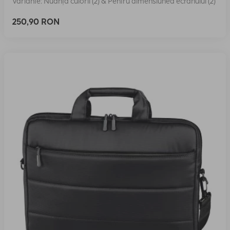
Variante: Nuanța culorii (2) & Pentru dimensiunea ecranului (2)
250,90 RON