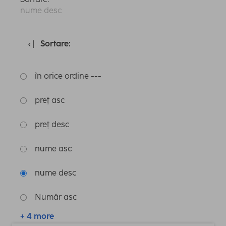
nume desc
Sortare:
în orice ordine ---
preț asc
preț desc
nume asc
nume desc
Număr asc
+ 4 more