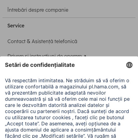
Întrebări despre companie
Service
Contact & Asistență telefonică
Drivere și instrucțiuni de operare
Adaptor-Service pentru alimentarea Notebook-ului
A.N.P.C.
A.N.P.C. SAL
Companie
Istoria companiei