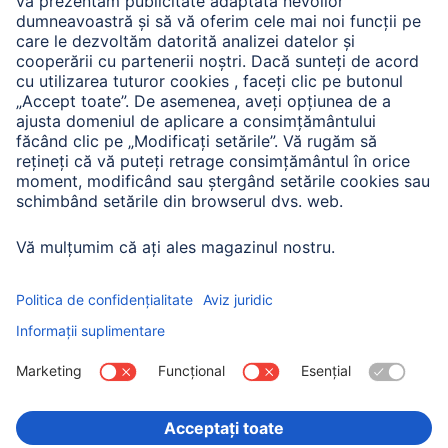
A.N.P.C. SAL
Companie
Istoria companiei
Hama Mondial
Press
Sustainability
Business-Portal
Alege ţara