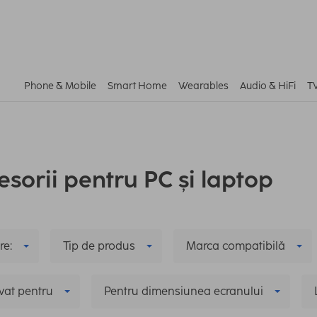
Phone & Mobile
Smart Home
Wearables
Audio & HiFi
T
esorii pentru PC și laptop
re:
Tip de produs
Marca compatibilă
vat pentru
Pentru dimensiunea ecranului