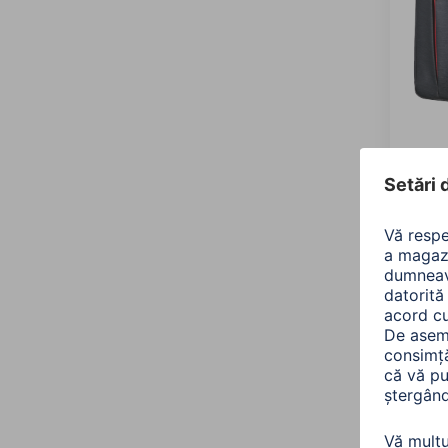
Hama
"Manc
(13.3 
00101
Varian
dimens
210,