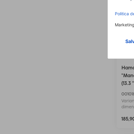
Hama
"Manc
(13.3 
00101
Varian
dimens
185,