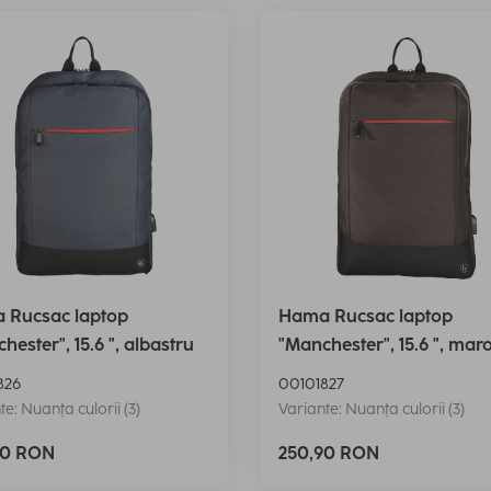
 Rucsac laptop
Hama Rucsac laptop
hester", 15.6 ", albastru
"Manchester", 15.6 ", mar
826
00101827
te: Nuanța culorii (3)
Variante: Nuanța culorii (3)
90 RON
250,90 RON