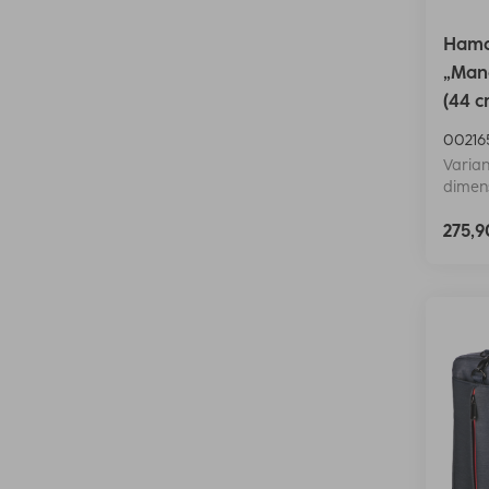
Hama
„Manc
(44 c
00216
Varian
dimens
275,