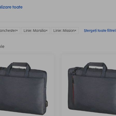
lizare toate
Manchester
Linie: Marsilia
Linie: Mission
Ștergeți toate filtre
ole