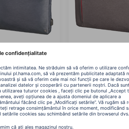
 Geantă laptop
Hama Geantă laptop
hester", până la 34 cm
"Manchester", până la 36
"), albastru
(14.1 "), maro
868
00185624
te: Nuanța culorii (3) & Pentru
Variante: Nuanța culorii (3) & 
iunea ecranului (3)
dimensiunea ecranului (3)
90 RON
200,90 RON