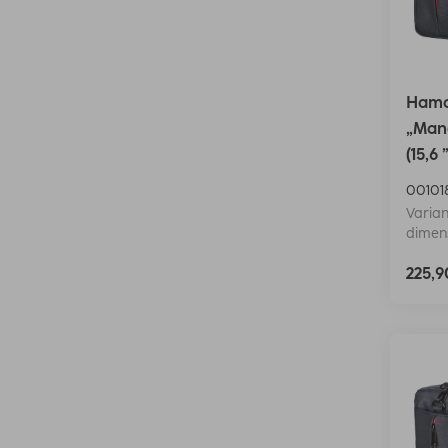
Hama
„Manc
(15,6 
00101
Varian
dimens
225,