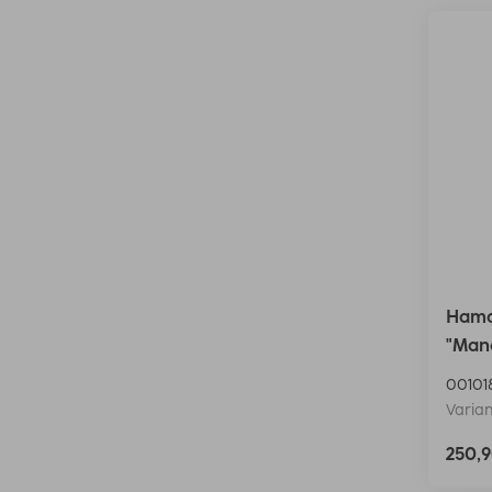
Hama
"Manc
00101
Varian
250,