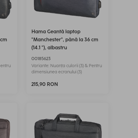
Hama Geantă laptop
 cm
"Manchester", până la 36 cm
(14.1 "), albastru
00185623
Pentru
Variante: Nuanța culorii (3) & Pentru
dimensiunea ecranului (3)
215,90 RON