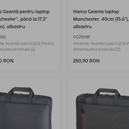
 Geantă pentru laptop
Hama Geanta laptop
hester”, până la 17,3"
Manchester, 40cm (15.6"),
m), albastru
albastru
582
00216581
te: Nuanța culorii (2) & Pentru
Variante: Nuanța culorii (2) & 
iunea ecranului (2)
dimensiunea ecranului (2)
90 RON
250,90 RON