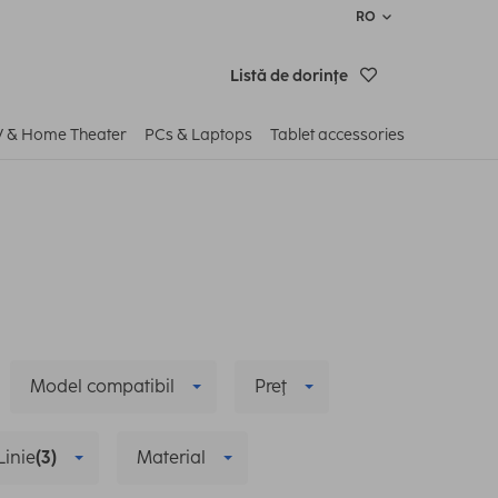
RO
Listă de dorinţe
V & Home Theater
PCs & Laptops
Tablet accessories
Model compatibil
Preţ
Linie
(3)
Material