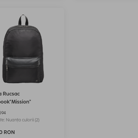
 Rucsac
book"Mission"
594
te: Nuanța culorii (2)
90 RON