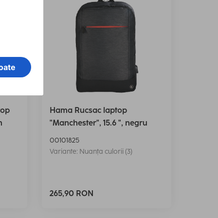
top
Hama Rucsac laptop
m
"Manchester", 15.6 ", negru
00101825
Variante: Nuanța culorii (3)
265,90 RON