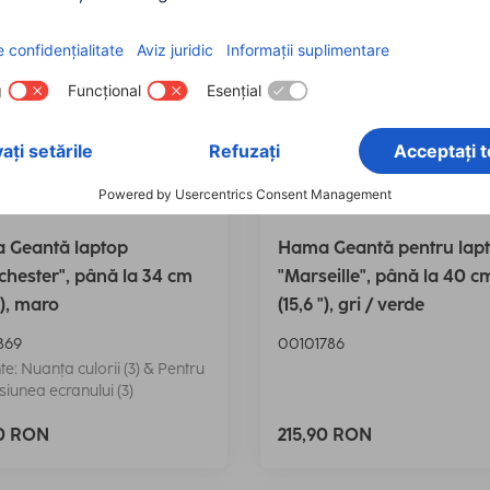
 Geantă laptop
Hama Geantă pentru lap
hester", până la 34 cm
"Marseille", până la 40 c
"), maro
(15,6 "), gri / verde
869
00101786
te: Nuanța culorii (3) & Pentru
iunea ecranului (3)
90 RON
215,90 RON