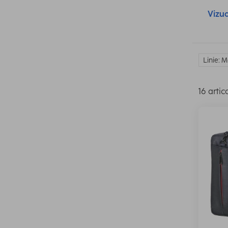
Vizua
Linie: 
16 artic