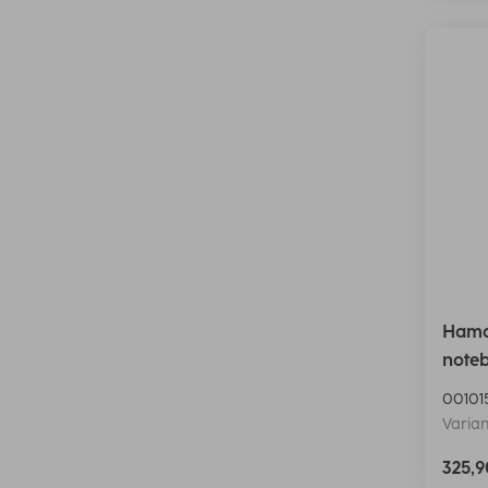
Hama
note
00101
Varian
325,