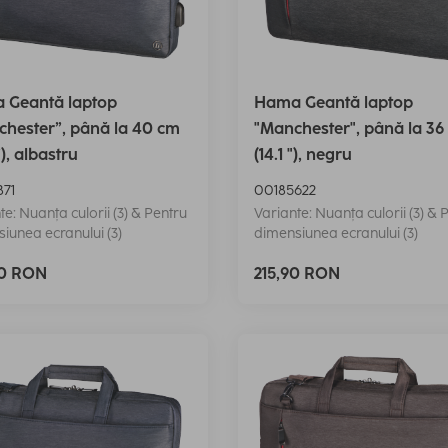
 Geantă laptop
Hama Geantă laptop
hester”, până la 40 cm
"Manchester", până la 36
”), albastru
(14.1 "), negru
871
00185622
te: Nuanța culorii (3) & Pentru
Variante: Nuanța culorii (3) & 
iunea ecranului (3)
dimensiunea ecranului (3)
90 RON
215,90 RON