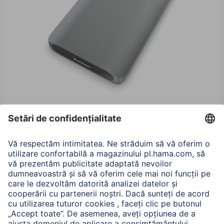
Hama SSD extern, USB 3.1 Gen2 USB-C, 500 GB,
antracit
00182458
Variante: Capacitate de memorie (2)
680,90 RON