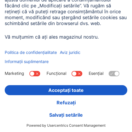
Hama SSD extern, USB 3.1 Gen2 USB-C, 250 GB,