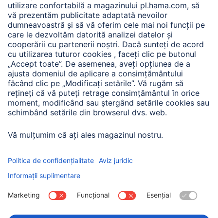
A.N.P.C.
A.N.P.C. SAL
Companie
Istoria companiei
Hama Mondial
Press
Sustainability
Business-Portal