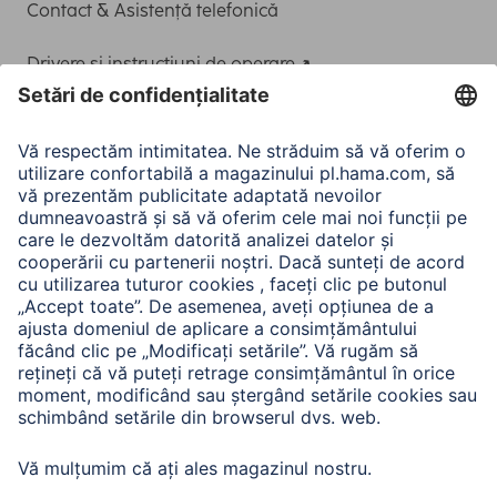
Contact & Asistență telefonică
Drivere și instrucțiuni de operare
Adaptor-Service pentru alimentarea Notebook-ului
A.N.P.C.
A.N.P.C. SAL
Companie
Istoria companiei
Hama Mondial
Press
Sustainability